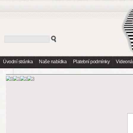
Úvodní stránka
Naše nabídka
Platební podmínky
Videoná
Info