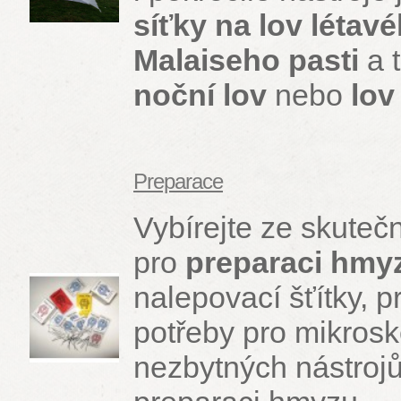
síťky na lov létav
Malaiseho pasti
a 
noční lov
nebo
lov
Preparace
Vybírejte ze skute
pro
preparaci hmy
nalepovací šťítky, 
potřeby pro mikrosk
nezbytných nástrojů