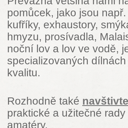
Převážná většina námi n
pomůcek, jako jsou např. 
kufříky, exhaustory, smýk
hmyzu, prosívadla, Malai
noční lov a lov ve vodě, 
specializovaných dílnác
kvalitu.
Rozhodně také
navštivt
praktické a užitečné rad
amatéry.