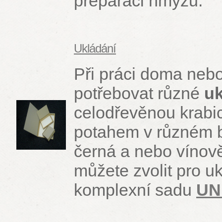
preparaci hmyzu.
Ukládání
Při práci doma nebo
potřebovat různé
u
celodřevěnou krabic
potahem v různém 
černá a nebo vínově
můžete zvolit pro u
komplexní sadu
UN