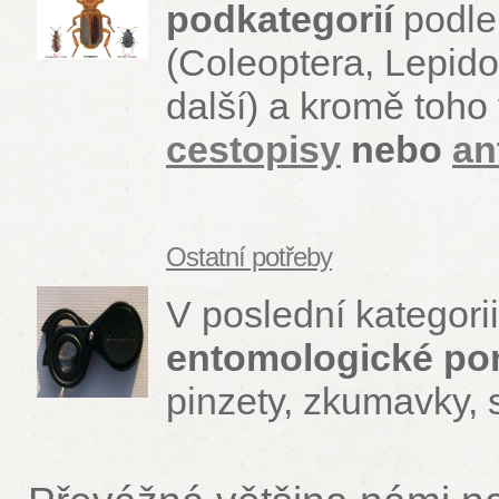
podkategorií
podl
(Coleoptera, Lepido
další) a kromě toho
cestopisy
nebo
an
Ostatní potřeby
V poslední kategori
entomologické p
pinzety, zkumavky, s