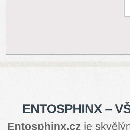
ENTOSPHINX – V
Entosphinx.cz
je skvělý