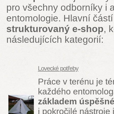
pro všechny odborníky i
entomologie. Hlavní část
strukturovaný e-shop
, 
následujících kategorií:
Lovecké potřeby
Práce v terénu je t
každého entomolo
základem úspěšné
i pokročilé nástroje